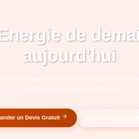
Energie de dema
aujourd'hui
entretien et maintenance de panneaux solaires p
l'énergie lumineuse en électricité
nder un Devis Gratuit
Découvrir nos Solu