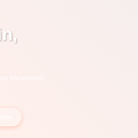
in,
our transformer
tions